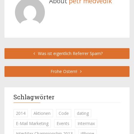
About
petr medvedik
Was ist eigentlich Referrer Spam?
Frohe Ostern!
Schlagwörter
2014
Aktionen
Code
dating
E-Mail Marketing
Events
Intermax
InterMax Championship 2013
iPhone