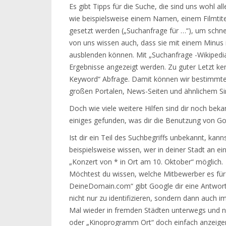
Es gibt Tipps für die Suche, die sind uns wohl 
wie beispielsweise einem Namen, einem Filmtite
gesetzt werden („Suchanfrage für …“), um schne
von uns wissen auch, dass sie mit einem Minus
ausblenden können. Mit „Suchanfrage -Wikipedia“
Ergebnisse angezeigt werden. Zu guter Letzt kenn
Keyword“ Abfrage. Damit können wir bestimmte
großen Portalen, News-Seiten und ähnlichem Si
Doch wie viele weitere Hilfen sind dir noch bek
einiges gefunden, was dir die Benutzung von Go
Ist dir ein Teil des Suchbegriffs unbekannt, kanns
beispielsweise wissen, wer in deiner Stadt an e
„Konzert von * in Ort am 10. Oktober“ möglich.
Möchtest du wissen, welche Mitbewerber es für 
DeineDomain.com“ gibt Google dir eine Antwort
nicht nur zu identifizieren, sondern dann auch im
Mal wieder in fremden Städten unterwegs und ni
oder „Kinoprogramm Ort“ doch einfach anzeigen,