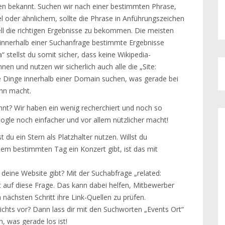
allen bekannt. Suchen wir nach einer bestimmten Phrase,
l oder ähnlichem, sollte die Phrase in Anführungszeichen
ll die richtigen Ergebnisse zu bekommen. Die meisten
 innerhalb einer Suchanfrage bestimmte Ergebnisse
 stellst du somit sicher, dass keine Wikipedia-
en und nutzen wir sicherlich auch alle die „Site:
 Dinge innerhalb einer Domain suchen, was gerade bei
nn macht.
annt? Wir haben ein wenig recherchiert und noch so
ogle noch einfacher und vor allem nützlicher macht!
t du ein Stern als Platzhalter nutzen. Willst du
inem bestimmten Tag ein Konzert gibt, ist das mit
deine Website gibt? Mit der Suchabfrage „related:
 auf diese Frage. Das kann dabei helfen, Mitbewerber
 nächsten Schritt ihre Link-Quellen zu prüfen.
chts vor? Dann lass dir mit den Suchworten „Events Ort“
 was gerade los ist!