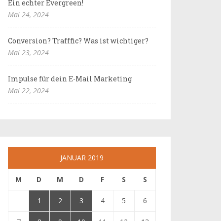
Ein echter Evergreen!
Mai 24, 2024
Conversion? Trafffic? Was ist wichtiger?
Mai 23, 2024
Impulse für dein E-Mail Marketing
Mai 22, 2024
JANUAR 2019
M
D
M
D
F
S
S
1
2
3
4
5
6