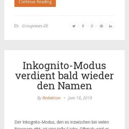
Continue Reading
Groupnews-DE
Inkognito-Modus
verdient bald wieder
den Namen
By
Redaktion
•
Juni 18, 2019
Der Inkognito-Modus, den es inzwischen bei vielen
Browsern gibt, ist eine tolle Sache. Oftmals wird er