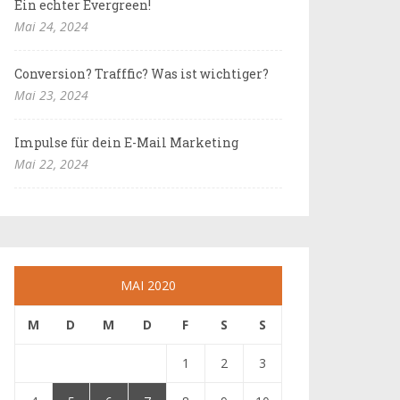
Ein echter Evergreen!
Mai 24, 2024
Conversion? Trafffic? Was ist wichtiger?
Mai 23, 2024
Impulse für dein E-Mail Marketing
Mai 22, 2024
MAI 2020
M
D
M
D
F
S
S
1
2
3