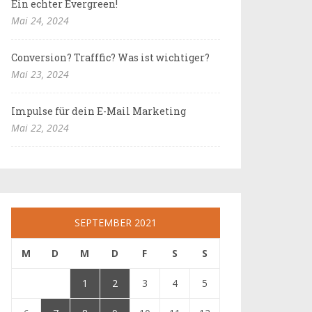
Ein echter Evergreen!
Mai 24, 2024
Conversion? Trafffic? Was ist wichtiger?
Mai 23, 2024
Impulse für dein E-Mail Marketing
Mai 22, 2024
SEPTEMBER 2021
M
D
M
D
F
S
S
1
2
3
4
5