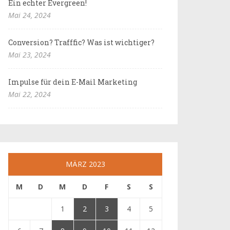
Ein echter Evergreen!
Mai 24, 2024
Conversion? Trafffic? Was ist wichtiger?
Mai 23, 2024
Impulse für dein E-Mail Marketing
Mai 22, 2024
MÄRZ 2023
M
D
M
D
F
S
S
1
2
3
4
5