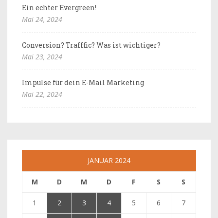
Ein echter Evergreen!
Mai 24, 2024
Conversion? Trafffic? Was ist wichtiger?
Mai 23, 2024
Impulse für dein E-Mail Marketing
Mai 22, 2024
JANUAR 2024
M
D
M
D
F
S
S
1
2
3
4
5
6
7