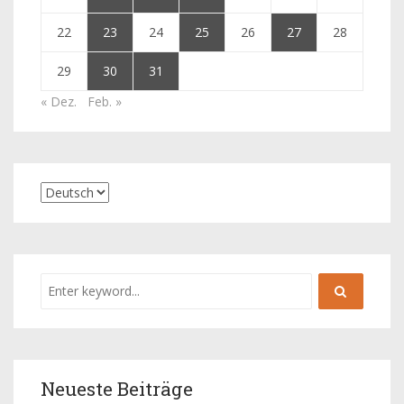
22
23
24
25
26
27
28
29
30
31
« Dez.
Feb. »
Neueste Beiträge