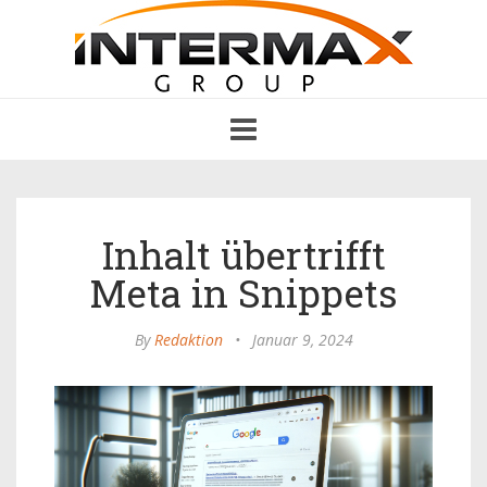
Toggle
navigation
Inhalt übertrifft
Meta in Snippets
By
Redaktion
•
Januar 9, 2024