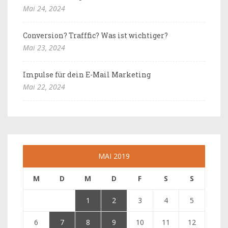
Mai 24, 2024
Conversion? Trafffic? Was ist wichtiger?
Mai 23, 2024
Impulse für dein E-Mail Marketing
Mai 22, 2024
MAI 2019
M
D
M
D
F
S
S
1
2
3
4
5
6
7
8
9
10
11
12