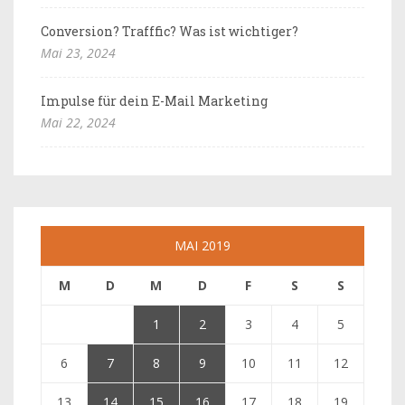
Conversion? Trafffic? Was ist wichtiger?
Mai 23, 2024
Impulse für dein E-Mail Marketing
Mai 22, 2024
MAI 2019
M
D
M
D
F
S
S
1
2
3
4
5
6
7
8
9
10
11
12
13
14
15
16
17
18
19