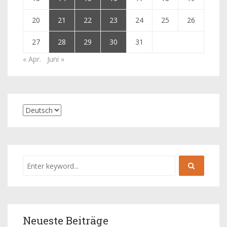
20
21
22
23
24
25
26
27
28
29
30
31
« Apr.
Juni »
Neueste Beiträge