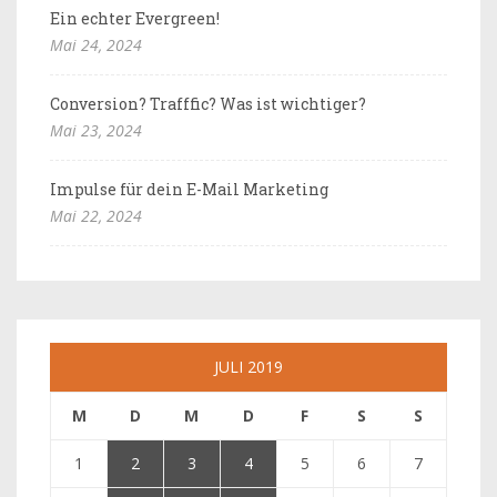
Ein echter Evergreen!
Mai 24, 2024
Conversion? Trafffic? Was ist wichtiger?
Mai 23, 2024
Impulse für dein E-Mail Marketing
Mai 22, 2024
JULI 2019
M
D
M
D
F
S
S
1
2
3
4
5
6
7