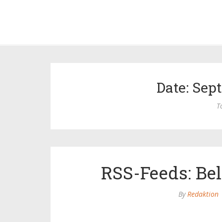
Date: Sep
T
RSS-Feeds: Be
By
Redaktion