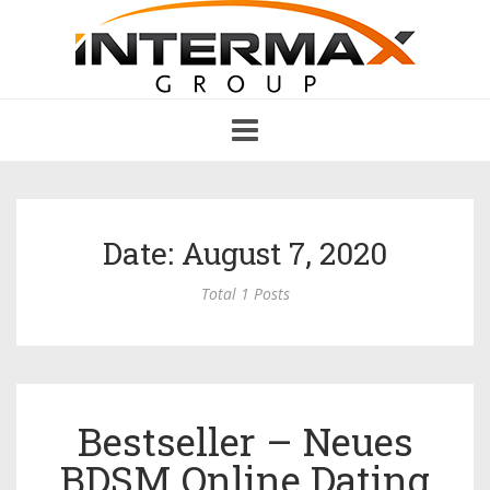
Toggle
navigation
Date: August 7, 2020
Total 1 Posts
Bestseller – Neues
BDSM Online Dating