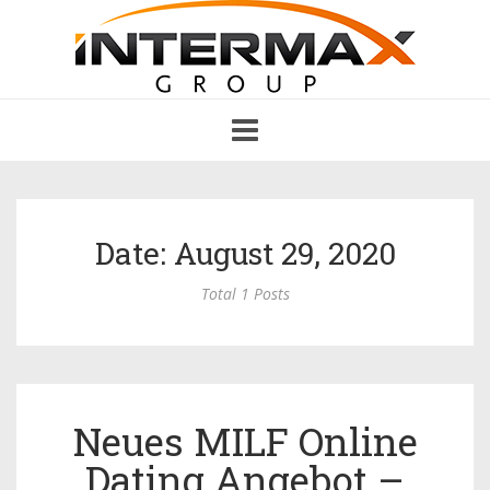
Toggle
navigation
Date: August 29, 2020
Total 1 Posts
Neues MILF Online
Dating Angebot –